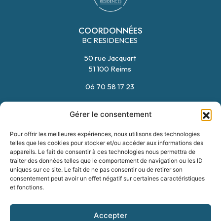
COORDONNÉES
BC RESIDENCES
FORMULAIRE
06 70 58 17 23
50 rue Jacquart
51 100 Reims
06 70 58 17 23
HORAIRES
Gérer le consentement
Du Lundi au Vendredi
09:00 – 12:00
Pour offrir les meilleures expériences, nous utilisons des technologies
telles que les cookies pour stocker et/ou accéder aux informations des
14:00 – 18:00
appareils. Le fait de consentir à ces technologies nous permettra de
traiter des données telles que le comportement de navigation ou les ID
uniques sur ce site. Le fait de ne pas consentir ou de retirer son
NAVIGATION
consentement peut avoir un effet négatif sur certaines caractéristiques
et fonctions.
Nos modèles
Nos terrains
Accepter
Notre accompagnement