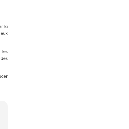
r la
deux
 les
 des
acer