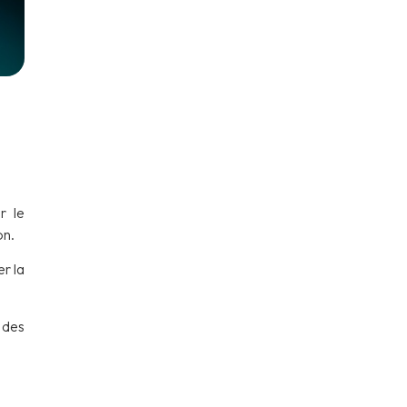
E
r le
on.
r la
 des