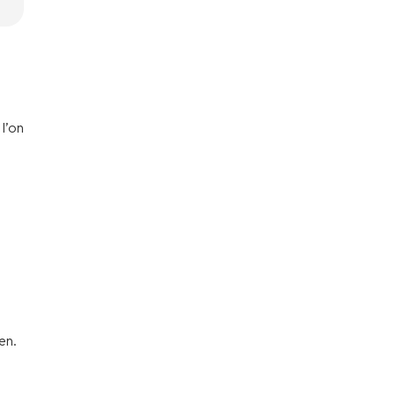
l’on
en.