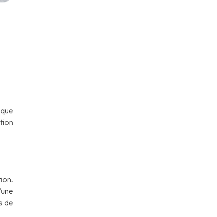
ique
tion
ion.
’une
s de