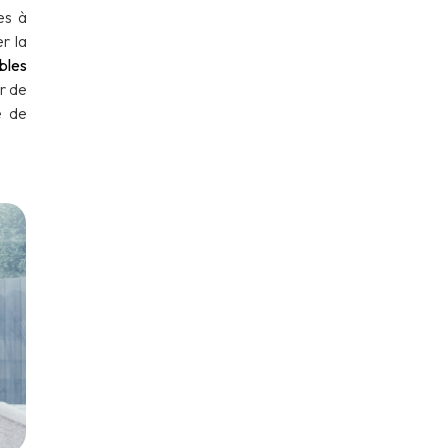
es à
r la
bles
r de
e de