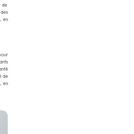
n de
 des
, en
pour
ants
santé
té de
, en