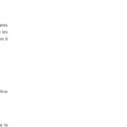
ires
 les
si à
tive
e la