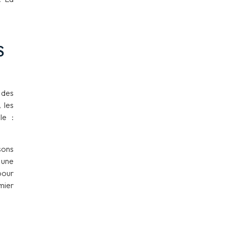
S
 des
 les
le :
sons
 une
pour
mier