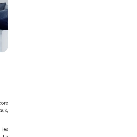
core
aux,
 les
. La