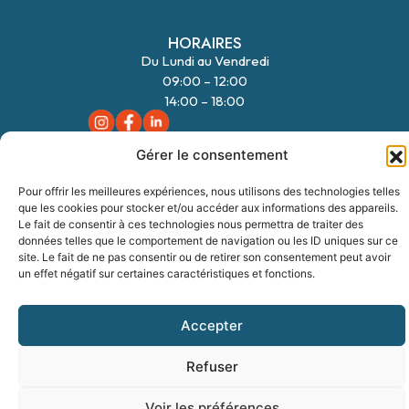
HORAIRES
Du Lundi au Vendredi
09:00 – 12:00
14:00 – 18:00
Gérer le consentement
NAVIGATION
FORMULAIRE
06 70 58 17 23
Nos modèles
Pour offrir les meilleures expériences, nous utilisons des technologies telles
que les cookies pour stocker et/ou accéder aux informations des appareils.
Nos terrains
Le fait de consentir à ces technologies nous permettra de traiter des
données telles que le comportement de navigation ou les ID uniques sur ce
Notre accompagnement
site. Le fait de ne pas consentir ou de retirer son consentement peut avoir
Nos garanties
un effet négatif sur certaines caractéristiques et fonctions.
Accepter
BC Résidences ©
|
Mentions légales
|
Politique de confidentialité
|
Politique
des cookies
|
Création de site internet Reims
: IMPAAKT
Refuser
Voir les préférences