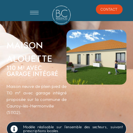
CONTACT
MAISON
ALOUETTE
110 M² AVEC
GARAGE INTÉGRÉ
Maison neuve de plein pied de
110 m² avec garage intégré
proposée sur la commune de
Cauroy-lès-Hermonville
(51102).
Modèle réalisable sur l’ensemble des secteurs, suivant
prescriptions locales.