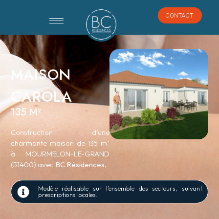
CONTACT
MAISON
CAROLA
135 M²
Construction d’une
charmante maison de 135 m²
à MOURMELON-LE-GRAND
(51400) avec
BC Résidences
.
Modèle réalisable sur l’ensemble des secteurs, suivant
prescriptions locales.