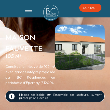
CONTACT
MAISON
FAUVETTE
105 M²
Construction neuve de 105 m²
avec garage intégré proposée
par
BC Résidences
en
périphérie d’Épernay (51200).
Modèle réalisable sur l’ensemble des secteurs, suivant
prescriptions locales.