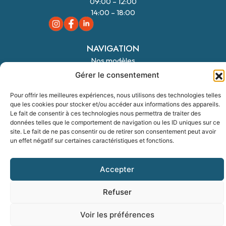
09:00 – 12:00
14:00 – 18:00
NAVIGATION
Nos modèles
Gérer le consentement
Nos terrains
Notre accompagnement
FORMULAIRE
06 70 58 17 23
Pour offrir les meilleures expériences, nous utilisons des technologies telles
que les cookies pour stocker et/ou accéder aux informations des appareils.
Nos garanties
Le fait de consentir à ces technologies nous permettra de traiter des
données telles que le comportement de navigation ou les ID uniques sur ce
site. Le fait de ne pas consentir ou de retirer son consentement peut avoir
un effet négatif sur certaines caractéristiques et fonctions.
BC Résidences ©
|
Mentions légales
|
Politique de confidentialité
|
Politique
des cookies
|
Création de site internet Reims
: IMPAAKT
Accepter
Refuser
Voir les préférences