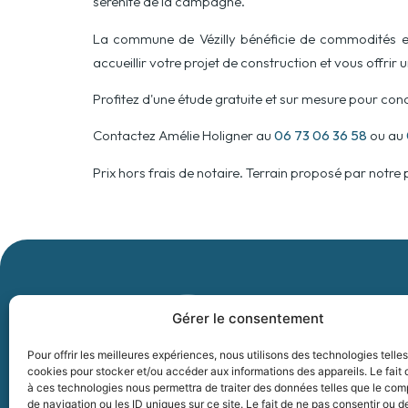
sérénité de la campagne.
La commune de Vézilly bénéficie de commodités es
accueillir votre projet de construction et vous offrir
Profitez d'une étude gratuite et sur mesure pour con
Contactez Amélie Holigner au
06 73 06 36 58
ou au
Prix hors frais de notaire. Terrain proposé par notre 
COORD
Gérer le consentement
BC RESIDENC
Pour offrir les meilleures expériences, nous utilisons des technologies telle
cookies pour stocker et/ou accéder aux informations des appareils. Le fait 
50 rue Jacqua
à ces technologies nous permettra de traiter des données telles que le co
51 100 Reims
de navigation ou les ID uniques sur ce site. Le fait de ne pas consentir ou de