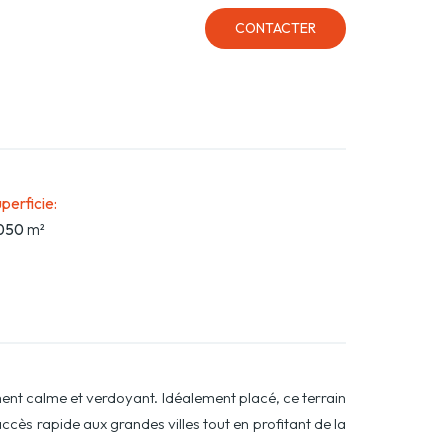
CONTACTER
perficie
:
050
m²
ment calme et verdoyant. Idéalement placé, ce terrain
cès rapide aux grandes villes tout en profitant de la