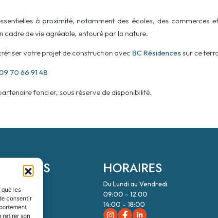
sentielles à proximité, notamment des écoles, des commerces et d
 un cadre de vie agréable, entouré par la nature.
crétiser votre projet de construction avec
BC Résidences
sur ce terra
09 70 66 91 48
partenaire foncier, sous réserve de disponibilité.
ONNÉES
HORAIRES
Du Lundi au Vendredi
ES
s que les
09:00 – 12:00
de consentir
rt
14:00 – 18:00
mportement
 retirer son