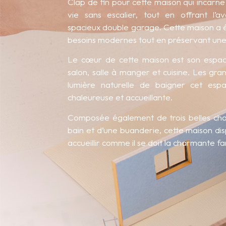
Clap de fin pour cette maison qui incarne l
vie sans escalier, tout en offrant l’
spacieux double garage. Cette maison a 
besoins modernes tout en préservant une 
Le cœur de cette maison est son espac
salon, salle à manger et cuisine. Les gr
lumière naturelle de baigner cet esp
chaleureuse et accueillante.
Composée également de trois belles cha
bain et d’une buanderie, cette maison dis
accueillir comme il se doit la charmante fam