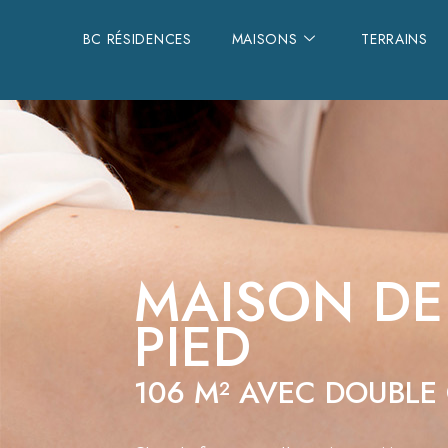
BC RÉSIDENCES
MAISONS
TERRAINS
MAISON DE 
PIED
106 M² AVEC DOUBLE