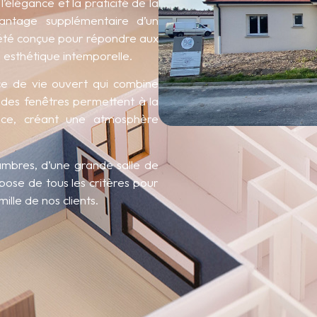
’élégance et la praticité de la
avantage supplémentaire d’un
été conçue pour répondre aux
esthétique intemporelle.
e de vie ouvert qui combine
andes fenêtres permettent à la
ace, créant une atmosphère
mbres, d’une grande salle de
pose de tous les critères pour
ille de nos clients.