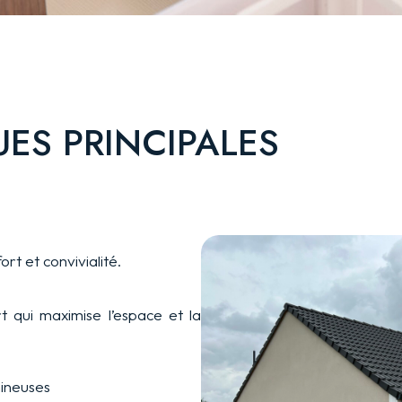
ES PRINCIPALES
ort et convivialité.
 qui maximise l’espace et la
mineuses