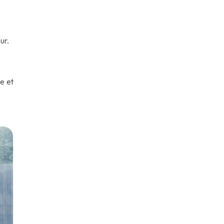
ur.
e et