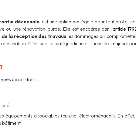
rantie décennale
, est une obligation légale pour tout professio
ve ou une rénovation lourde. Elle est encadrée par l’
article 179
 de la réception des travaux
les dommages qui comprometten
a destination. C’est une sécurité juridique et financière majeure po
?
ypes de sinistres :
héité.
es équipements dissociables (cuisine, électroménager). En effet, 
u bâtiment.