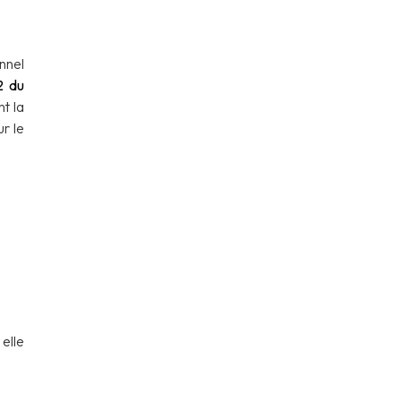
nnel
2 du
t la
ur le
elle