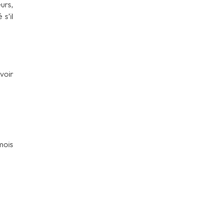
urs,
s’il
voir
mois