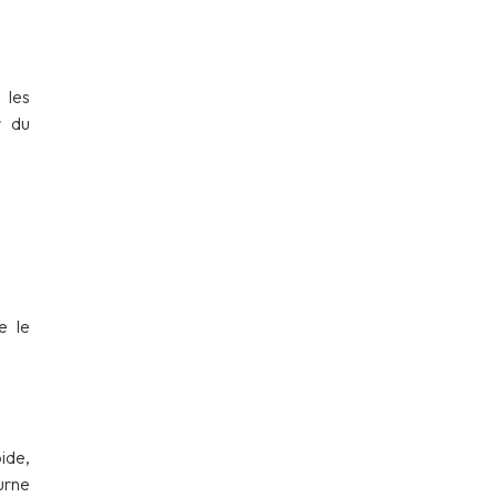
 les
r du
e le
ide,
urne