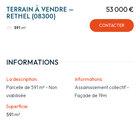
TERRAIN À VENDRE –
53 000 €
RETHEL (08300)
CONTACTER
591
m²
INFORMATIONS
La description
:
Informations
:
Parcelle de 591 m² - Non
Assainissement collectif -
viabilisée
Façade de 19m
Superficie
:
591
m²